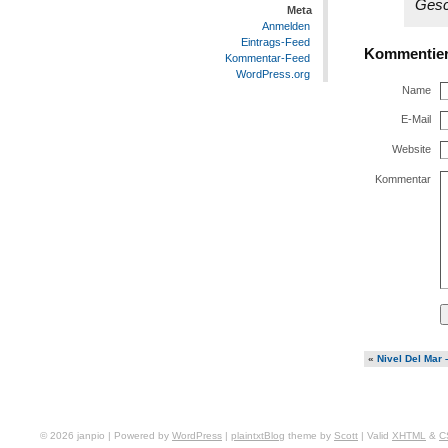
Gesc
Meta
Anmelden
Eintrags-Feed
Kommentie
Kommentar-Feed
WordPress.org
Name
E-Mail
Website
Kommentar
«
Nivel Del Mar 
© 2026 janpio | Powered by
WordPress
|
plaintxtBlog
theme by
Scott
| Valid
XHTML
&
C