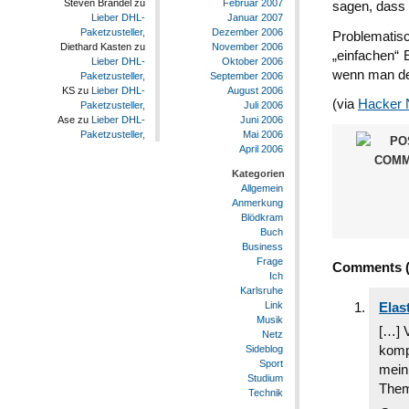
Februar 2007
Steven Brandel
zu
sagen, dass 
Januar 2007
Lieber DHL-
Dezember 2006
Paketzusteller,
Problematisc
November 2006
Diethard Kasten
zu
„einfachen“ 
Oktober 2006
Lieber DHL-
wenn man den
September 2006
Paketzusteller,
August 2006
KS
zu
Lieber DHL-
(via
Hacker
Juli 2006
Paketzusteller,
Juni 2006
Ase
zu
Lieber DHL-
Mai 2006
Paketzusteller,
April 2006
Kategorien
Allgemein
Anmerkung
Blödkram
Buch
Business
Frage
Comments (1
Ich
Karlsruhe
Link
Elas
Musik
[…] 
Netz
komp
Sideblog
Sport
mein
Studium
Them
Technik