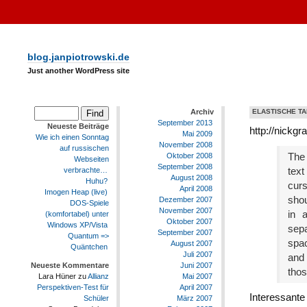
blog.janpiotrowski.de
Just another WordPress site
Archiv
ELASTISCHE T
September 2013
Neueste Beiträge
http://nickg
Mai 2009
Wie ich einen Sonntag
November 2008
auf russischen
The 
Oktober 2008
Webseiten
September 2008
text
verbrachte…
August 2008
Huhu?
curs
April 2008
Imogen Heap (live)
shou
Dezember 2007
DOS-Spiele
November 2007
in 
(komfortabel) unter
Oktober 2007
Windows XP/Vista
sepa
September 2007
Quantum =>
spac
August 2007
Quäntchen
Juli 2007
and 
Juni 2007
Neueste Kommentare
thos
Mai 2007
Lara Hüner
zu
Allianz
April 2007
Perspektiven-Test für
Interessante
März 2007
Schüler