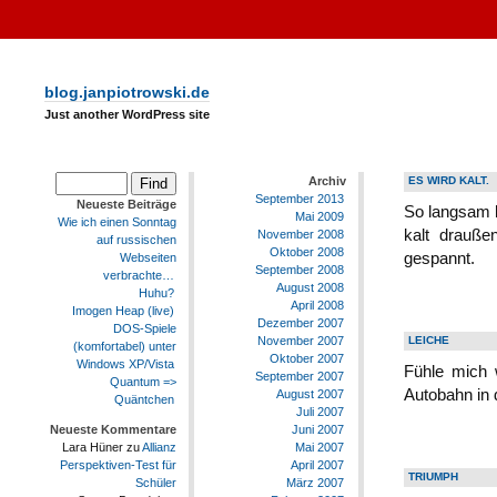
blog.janpiotrowski.de
Just another WordPress site
Archiv
ES WIRD KALT.
September 2013
Neueste Beiträge
So langsam 
Mai 2009
Wie ich einen Sonntag
kalt drauße
November 2008
auf russischen
Oktober 2008
gespannt.
Webseiten
September 2008
verbrachte…
August 2008
Huhu?
April 2008
Imogen Heap (live)
Dezember 2007
DOS-Spiele
LEICHE
November 2007
(komfortabel) unter
Oktober 2007
Windows XP/Vista
Fühle mich 
September 2007
Quantum =>
Autobahn in 
August 2007
Quäntchen
Juli 2007
Juni 2007
Neueste Kommentare
Mai 2007
Lara Hüner
zu
Allianz
April 2007
Perspektiven-Test für
TRIUMPH
März 2007
Schüler