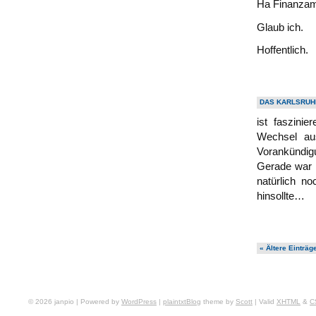
Ha Finanzamt,
Glaub ich.
Hoffentlich.
DAS KARLSRUH
ist faszin
Wechsel au
Vorankündi
Gerade war n
natürlich n
hinsollte…
« Ältere Einträg
© 2026 janpio | Powered by
WordPress
|
plaintxtBlog
theme by
Scott
| Valid
XHTML
&
C