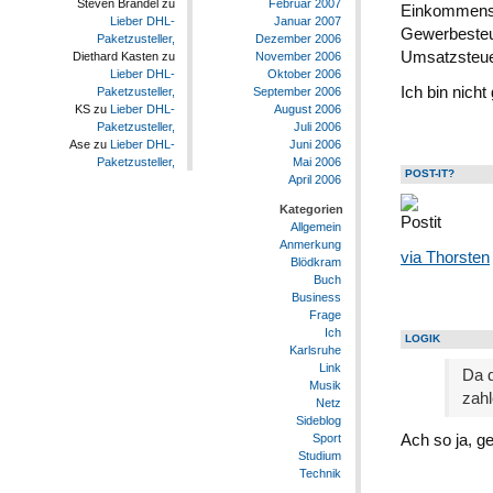
Februar 2007
Steven Brandel
zu
Einkommenst
Januar 2007
Lieber DHL-
Gewerbesteu
Dezember 2006
Paketzusteller,
Umsatzsteue
November 2006
Diethard Kasten
zu
Oktober 2006
Lieber DHL-
Ich bin nich
September 2006
Paketzusteller,
August 2006
KS
zu
Lieber DHL-
Juli 2006
Paketzusteller,
Juni 2006
Ase
zu
Lieber DHL-
Mai 2006
Paketzusteller,
POST-IT?
April 2006
Kategorien
Allgemein
Anmerkung
via Thorsten
Blödkram
Buch
Business
Frage
Ich
LOGIK
Karlsruhe
Link
Da d
Musik
zahl
Netz
Sideblog
Ach so ja, 
Sport
Studium
Technik