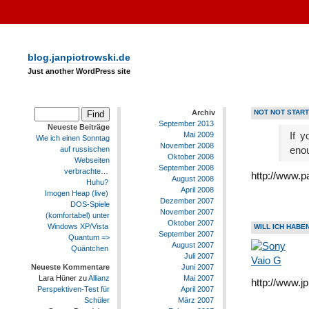
blog.janpiotrowski.de
Just another WordPress site
Archiv
NOT NOT START
September 2013
Neueste Beiträge
If 
Mai 2009
Wie ich einen Sonntag
November 2008
enou
auf russischen
Oktober 2008
Webseiten
September 2008
verbrachte…
http://www.p
August 2008
Huhu?
April 2008
Imogen Heap (live)
Dezember 2007
DOS-Spiele
November 2007
(komfortabel) unter
Oktober 2007
Windows XP/Vista
WILL ICH HABEN
September 2007
Quantum =>
August 2007
Quäntchen
Juli 2007
Juni 2007
Neueste Kommentare
Mai 2007
Lara Hüner
zu
Allianz
http://www.j
April 2007
Perspektiven-Test für
März 2007
Schüler