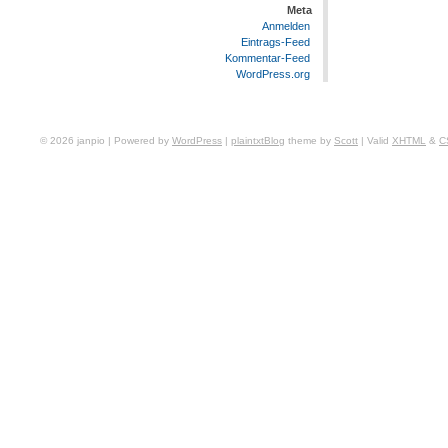
Meta
Anmelden
Eintrags-Feed
Kommentar-Feed
WordPress.org
© 2026 janpio | Powered by
WordPress
|
plaintxtBlog
theme by
Scott
| Valid
XHTML
&
C