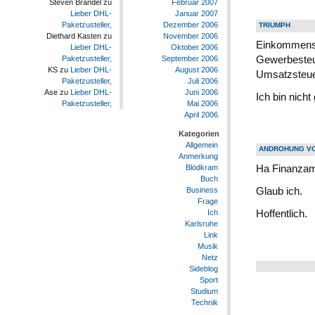
Februar 2007
Steven Brandel
zu
Januar 2007
Lieber DHL-
Dezember 2006
Paketzusteller,
TRIUMPH
November 2006
Diethard Kasten
zu
Einkommenst
Oktober 2006
Lieber DHL-
Gewerbesteu
September 2006
Paketzusteller,
August 2006
KS
zu
Lieber DHL-
Umsatzsteue
Juli 2006
Paketzusteller,
Juni 2006
Ase
zu
Lieber DHL-
Ich bin nich
Mai 2006
Paketzusteller,
April 2006
Kategorien
Allgemein
ANDROHUNG V
Anmerkung
Ha Finanzamt,
Blödkram
Buch
Glaub ich.
Business
Frage
Ich
Hoffentlich.
Karlsruhe
Link
Musik
Netz
Sideblog
Sport
Studium
Technik