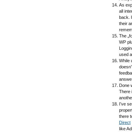
As exp
all int
back. I
their a
rememb
The „fo
WP plu
Loggin
used a
While 
doesn’
feedba
answer
Done wi
There 
anothe
I’ve se
propert
there t
Direct
like A