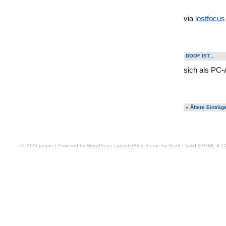
via
lostfocus
DOOF IST…
sich als PC-
« Ältere Einträg
© 2026 janpio | Powered by
WordPress
|
plaintxtBlog
theme by
Scott
| Valid
XHTML
&
C