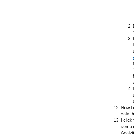
Now fi
data th
I clic
some re
Analyt