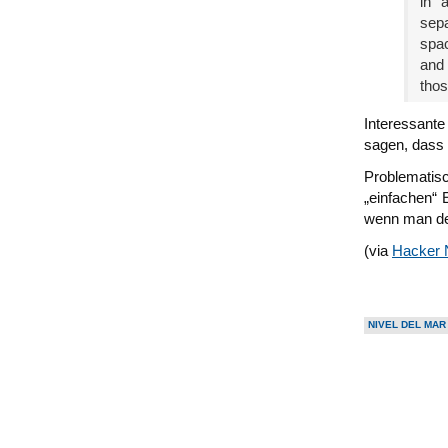
in 
sepa
spac
and 
thos
Interessante
sagen, dass 
Problematisc
„einfachen“ 
wenn man den
(via
Hacker
NIVEL DEL MA