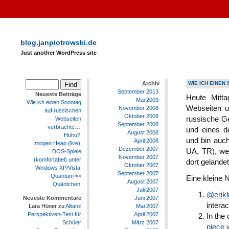
blog.janpiotrowski.de
Just another WordPress site
Archiv
WIE ICH EINE
September 2013
Neueste Beiträge
Heute Mitt
Mai 2009
Wie ich einen Sonntag
Webseiten u
November 2008
auf russischen
Oktober 2008
russische G
Webseiten
September 2008
verbrachte…
und eines d
August 2008
Huhu?
und bin auc
April 2008
Imogen Heap (live)
Dezember 2007
UA, TR), wes
DOS-Spiele
November 2007
(komfortabel) unter
dort gelandet
Oktober 2007
Windows XP/Vista
September 2007
Quantum =>
Eine kleine 
August 2007
Quäntchen
Juli 2007
@erikl
Juni 2007
Neueste Kommentare
intera
Mai 2007
Lara Hüner
zu
Allianz
April 2007
Perspektiven-Test für
In the
März 2007
Schüler
piece 