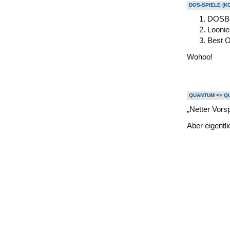
DOS-SPIELE (K
DOSBo
Loonie
Best O
Wohoo!
QUANTUM => Q
„Netter Vors
Aber eigentli