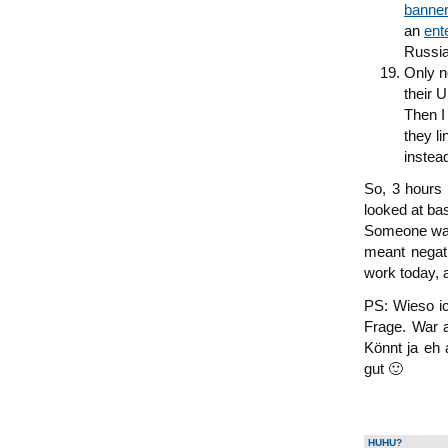
banner
an
ent
Russia
Only n
their 
Then I
they li
instead
So, 3 hours
looked at ba
Someone was 
meant negati
work today, 
PS: Wieso ic
Frage. War a
Könnt ja eh 
gut 🙂
HUHU?