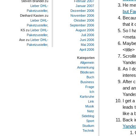
Februar 2007
Steven Brandel
zu
He men
Januar 2007
Lieber DHL-
Dezember 2006
Paketzusteller,
but Fa
November 2006
Diethard Kasten
zu
Becaus
Oktober 2006
Lieber DHL-
that it
September 2006
Paketzusteller,
August 2006
So I h
KS
zu
Lieber DHL-
Juli 2006
Paketzusteller,
<meta 
Juni 2006
Ase
zu
Lieber DHL-
Maybe 
Mai 2006
Paketzusteller,
<title>
April 2006
Scroll
Kategorien
Yandex
Allgemein
Anmerkung
As I d
Blödkram
interes
Buch
After 
Business
Frage
and ana
Ich
Yandex
Karlsruhe
I get a
Link
Musik
leads 
Netz
like a 
Sideblog
Back i
Sport
Yandex
Studium
Technik