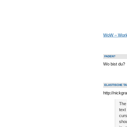
WoW – World
FADEN?
Wo bist du?
ELASTISCHE T
http://nickg
The 
text
curs
shou