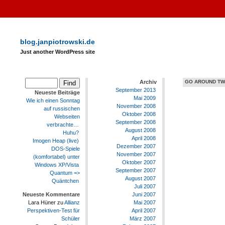
blog.janpiotrowski.de
Just another WordPress site
Archiv
GO AROUND TWI
September 2013
Neueste Beiträge
Mai 2009
Wie ich einen Sonntag
November 2008
auf russischen
Oktober 2008
Webseiten
September 2008
verbrachte…
August 2008
Huhu?
April 2008
Imogen Heap (live)
Dezember 2007
DOS-Spiele
November 2007
(komfortabel) unter
Oktober 2007
Windows XP/Vista
September 2007
Quantum =>
August 2007
Quäntchen
Juli 2007
Juni 2007
Neueste Kommentare
Mai 2007
Lara Hüner
zu
Allianz
April 2007
Perspektiven-Test für
März 2007
Schüler