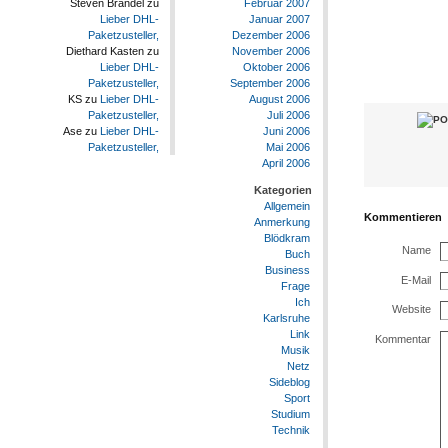
Februar 2007
Steven Brandel
zu
Januar 2007
Lieber DHL-
Dezember 2006
Paketzusteller,
November 2006
Diethard Kasten
zu
Oktober 2006
Lieber DHL-
September 2006
Paketzusteller,
August 2006
KS
zu
Lieber DHL-
Juli 2006
Paketzusteller,
Juni 2006
Ase
zu
Lieber DHL-
Mai 2006
Paketzusteller,
April 2006
Kategorien
Allgemein
Kommentieren
Anmerkung
Blödkram
Name
Buch
Business
E-Mail
Frage
Ich
Website
Karlsruhe
Link
Kommentar
Musik
Netz
Sideblog
Sport
Studium
Technik