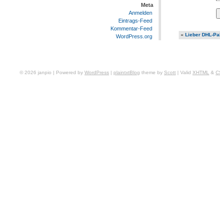
Meta
Anmelden
Eintrags-Feed
Kommentar-Feed
«
Lieber DHL-Pak
WordPress.org
© 2026 janpio | Powered by
WordPress
|
plaintxtBlog
theme by
Scott
| Valid
XHTML
&
C