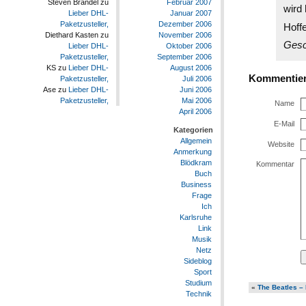
Februar 2007
Steven Brandel
zu
wird
Januar 2007
Lieber DHL-
Dezember 2006
Paketzusteller,
Hoffe
November 2006
Diethard Kasten
zu
Gesc
Oktober 2006
Lieber DHL-
September 2006
Paketzusteller,
August 2006
KS
zu
Lieber DHL-
Kommentie
Juli 2006
Paketzusteller,
Juni 2006
Ase
zu
Lieber DHL-
Mai 2006
Paketzusteller,
Name
April 2006
E-Mail
Kategorien
Allgemein
Website
Anmerkung
Blödkram
Kommentar
Buch
Business
Frage
Ich
Karlsruhe
Link
Musik
Netz
Sideblog
Sport
Studium
«
The Beatles –
Technik