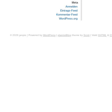
Meta
Anmelden
Eintrags-Feed
Kommentar-Feed
WordPress.org
© 2026 janpio | Powered by
WordPress
|
plaintxtBlog
theme by
Scott
| Valid
XHTML
&
C