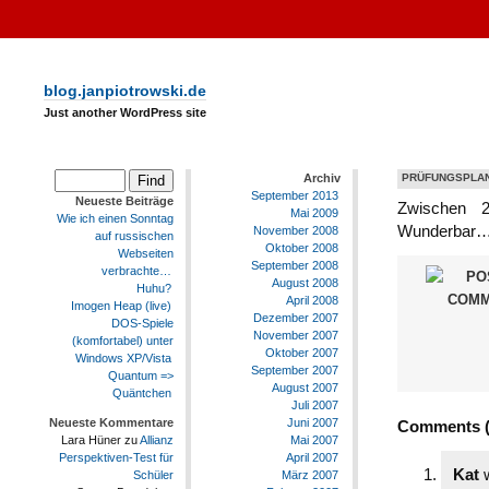
blog.janpiotrowski.de
Just another WordPress site
Archiv
PRÜFUNGSPLAN
September 2013
Neueste Beiträge
Zwischen 2
Mai 2009
Wie ich einen Sonntag
Wunderbar
November 2008
auf russischen
Oktober 2008
Webseiten
September 2008
verbrachte…
August 2008
Huhu?
April 2008
Imogen Heap (live)
Dezember 2007
DOS-Spiele
November 2007
(komfortabel) unter
Oktober 2007
Windows XP/Vista
September 2007
Quantum =>
August 2007
Quäntchen
Juli 2007
Juni 2007
Neueste Kommentare
Comments (1
Mai 2007
Lara Hüner
zu
Allianz
April 2007
Perspektiven-Test für
Kat
w
März 2007
Schüler